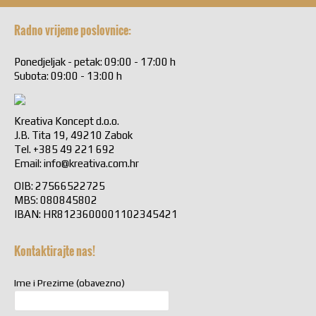
Radno vrijeme poslovnice:
Ponedjeljak - petak: 09:00 - 17:00 h
Subota: 09:00 - 13:00 h
Kreativa Koncept d.o.o.
J.B. Tita 19, 49210 Zabok
Tel. +385 49 221 692
Email:
info@kreativa.com.hr
OIB: 27566522725
MBS: 080845802
IBAN: HR8123600001102345421
Kontaktirajte nas!
Ime i Prezime (obavezno)