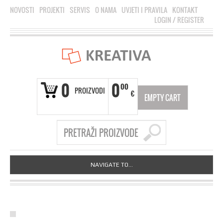
NOVOSTI
PROJEKTI
SERVIS
O NAMA
UVJETI I PRAVILA
KONTAKT
LOGIN
/
REGISTER
0
0
00
PROIZVODI
€
EMPTY CART
NAVIGATE TO...