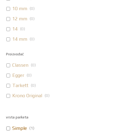
10 mm
(
0
)
12 mm
(
0
)
14
(
0
)
14 mm
(
0
)
Proizvođač
Classen
(
0
)
Egger
(
0
)
Tarkett
(
0
)
Krono Original
(
0
)
vrsta parketa
Simple
(
1
)