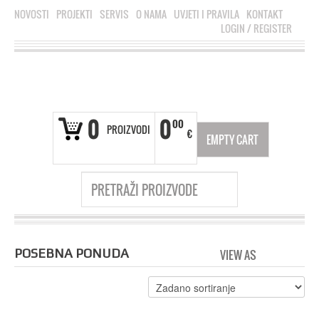
NOVOSTI
PROJEKTI
SERVIS
O NAMA
UVJETI I PRAVILA
KONTAKT
LOGIN
/
REGISTER
0
0
00
PROIZVODI
€
EMPTY CART
POSEBNA PONUDA
VIEW AS
GRID
LI