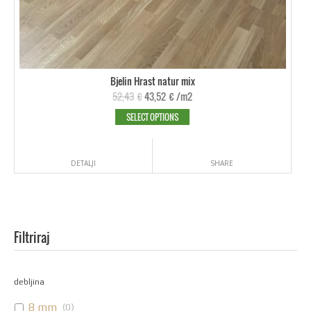
Bjelin Hrast natur mix
52,43
€
43,52
€
/m2
SELECT OPTIONS
DETALJI
SHARE
Filtriraj
debljina
8 mm
(
0
)