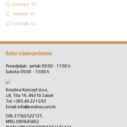
Grouped
(
0
)
Variable
(
0
)
External
(
0
)
Radno vrijeme poslovnice:
Ponedjeljak - petak: 09:00 - 17:00 h
Subota: 09:00 - 13:00 h
Kreativa Koncept d.o.o.
J.B. Tita 19, 49210 Zabok
Tel. +385 49 221 692
Email:
info@kreativa.com.hr
OIB: 27566522725
MBS: 080845802