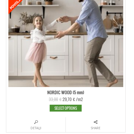
NORDIC WOOD (5 mm)
33,00
€
29,70
€
/m2
SELECT OPTIONS
DETALJI
SHARE