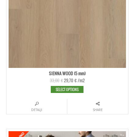
SIENNA WOOD (5 mm)
33,00
€
29,70
€
/m2
SELECT OPTIONS
DETALJI
SHARE