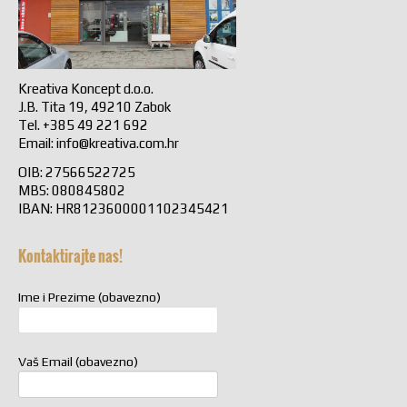
Kreativa Koncept d.o.o.
J.B. Tita 19, 49210 Zabok
Tel. +385 49 221 692
Email:
info@kreativa.com.hr
OIB: 27566522725
MBS: 080845802
IBAN: HR8123600001102345421
Kontaktirajte nas!
Ime i Prezime (obavezno)
Vaš Email (obavezno)