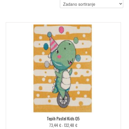
Tepih Pastel Kids Q5
73,44
€
–
132,48
€