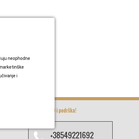
jučuju neophodne
 marketinške
učivanje i
Kreativa INFO i podrška!
+38549221692