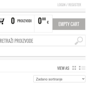
LOGIN
/
REGISTER
0
0
00
PROIZVODI
€
EMPTY CART
VIEW AS
GRID
LIST