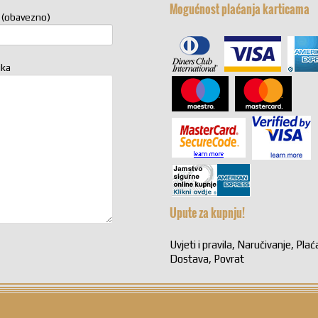
Mogućnost plaćanja karticama
 (obavezno)
uka
Upute za kupnju!
Uvjeti i pravila, Naručivanje, Plać
Dostava, Povrat