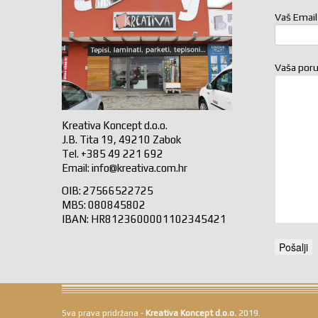
Vaš Email
Vaša por
Kreativa Koncept d.o.o.
J.B. Tita 19, 49210 Zabok
Tel. +385 49 221 692
Email:
info@kreativa.com.hr
OIB: 27566522725
MBS: 080845802
IBAN: HR8123600001102345421
Sva prava pridržana -
Kreativa Koncept d.o.o.
2019.