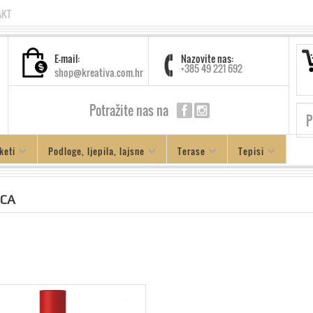
AKT
E-mail:
Nazovite nas:
+385 49 221 692
shop@kreativa.com.hr
Potražite nas na
keti
Podloge, ljepila, lajsne
Terase
Tepisi
ICA