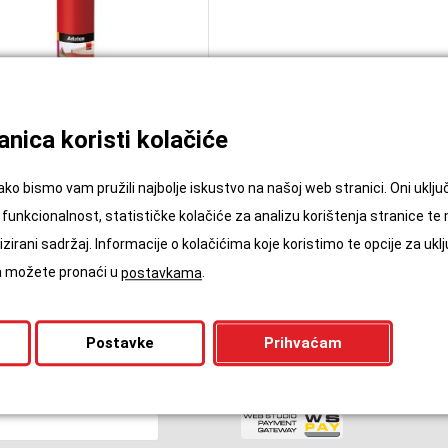
nica koristi kolačiće
odloga Secura thermo 1.6 mm
ako bismo vam pružili najbolje iskustvo na našoj web stranici. Oni ukl
1,75
€
/m2
funkcionalnost, statističke kolačiće za analizu korištenja stranice te
zirani sadržaj. Informacije o kolačićima koje koristimo te opcije za uklj
ća možete pronaći u
.
postavkama
Postavke
Prihvaćam
ajte nas!
WSPAY Kartično Plaćanje
zime (obavezno)