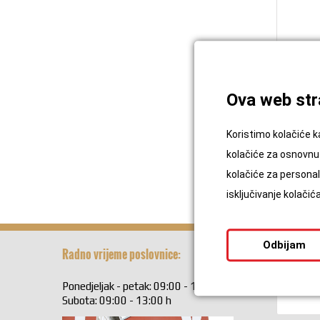
Ova web stra
P
Koristimo kolačiće k
kolačiće za osnovnu 
kolačiće za personali
isključivanje kolači
Odbijam
Radno vrijeme poslovnice:
Kontaktir
Ponedjeljak - petak: 09:00 - 17:00 h
Ime i Pre
Subota: 09:00 - 13:00 h