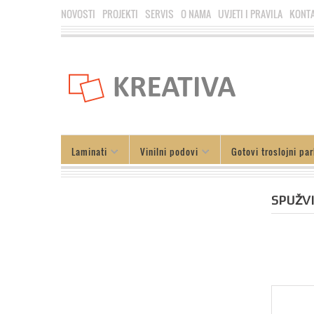
NOVOSTI
PROJEKTI
SERVIS
O NAMA
UVJETI I PRAVILA
KONT
Laminati
Vinilni podovi
Gotovi troslojni par
SPUŽV