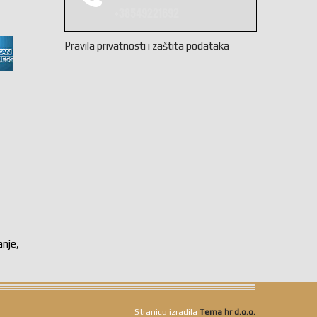
+38549221692
Pravila privatnosti i zaštita podataka
anje,
Stranicu izradila
Tema hr d.o.o.