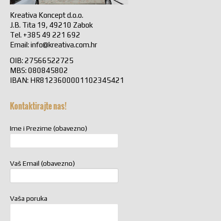
Kreativa Koncept d.o.o.
J.B. Tita 19, 49210 Zabok
Tel. +385 49 221 692
Email:
info@kreativa.com.hr
OIB: 27566522725
MBS: 080845802
IBAN: HR8123600001102345421
Kontaktirajte nas!
Ime i Prezime (obavezno)
Vaš Email (obavezno)
Vaša poruka