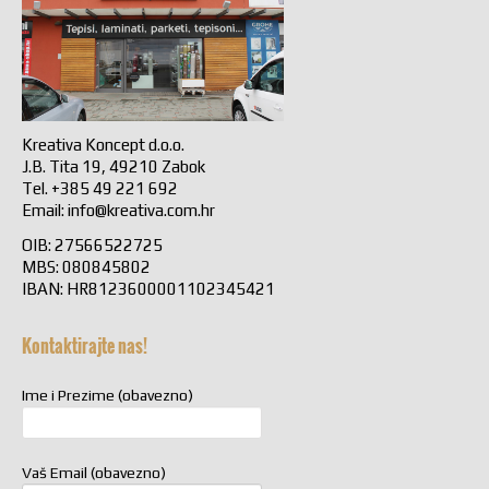
Kreativa Koncept d.o.o.
J.B. Tita 19, 49210 Zabok
Tel. +385 49 221 692
Email:
info@kreativa.com.hr
OIB: 27566522725
MBS: 080845802
IBAN: HR8123600001102345421
Kontaktirajte nas!
Ime i Prezime (obavezno)
Vaš Email (obavezno)