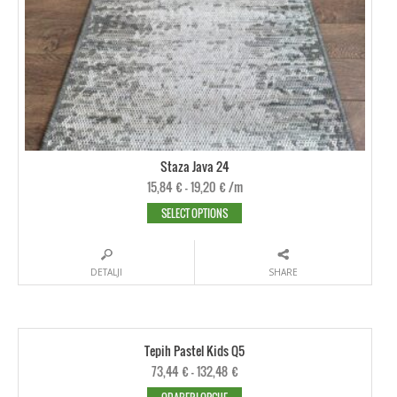
Staza Java 24
15,84
€
–
19,20
€
/m
SELECT OPTIONS
DETALJI
SHARE
Tepih Pastel Kids Q5
73,44
€
–
132,48
€