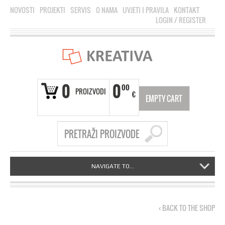
NOVOSTI
PROJEKTI
SERVIS
O NAMA
UVJETI I PRAVILA
KONTAKT
LOGIN
/
REGISTER
0
0
00
PROIZVODI
€
EMPTY CART
NAVIGATE TO...
‹ BACK TO THE SHOP