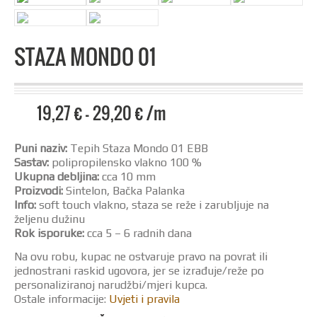
STAZA MONDO 01
19,27
€
–
29,20
€
/m
Puni naziv:
Tepih Staza Mondo 01 EBB
Sastav:
polipropilensko vlakno 100 %
Ukupna debljina:
cca 10 mm
Proizvodi:
Sintelon, Bačka Palanka
Info:
soft touch vlakno, staza se reže i zarubljuje na
željenu dužinu
Rok isporuke:
cca 5 – 6 radnih dana
Na ovu robu, kupac ne ostvaruje pravo na povrat ili
jednostrani raskid ugovora, jer se izrađuje/reže po
personaliziranoj narudžbi/mjeri kupca.
Ostale informacije:
Uvjeti i pravila