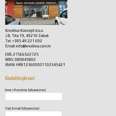
Kreativa Koncept d.o.o.
J.B. Tita 19, 49210 Zabok
Tel. +385 49 221 692
Email:
info@kreativa.com.hr
OIB: 27566522725
MBS: 080845802
IBAN: HR8123600001102345421
Kontaktirajte nas!
Ime i Prezime (obavezno)
Vaš Email (obavezno)