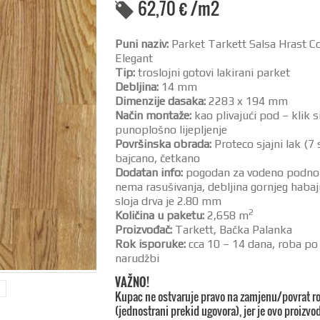
62,70
€
/m2
Puni naziv:
Parket Tarkett Salsa Hrast C
Elegant
Tip:
troslojni gotovi lakirani parket
Debljina:
14 mm
Dimenzije dasaka:
2283 x 194 mm
Način montaže:
kao plivajući pod – klik s
punoplošno lijepljenje
Površinska obrada:
Proteco sjajni lak (7 
bajcano, četkano
Dodatan info:
pogodan za vodeno podno g
nema rasušivanja, debljina gornjeg haba
sloja drva je 2.80 mm
2
Količina u paketu:
2,658 m
Proizvođač:
Tarkett, Bačka Palanka
Rok isporuke:
cca 10 – 14 dana, roba po
narudžbi
VAŽNO!
Kupac ne ostvaruje pravo na zamjenu/povrat r
(jednostrani prekid ugovora), jer je ovo proizvod