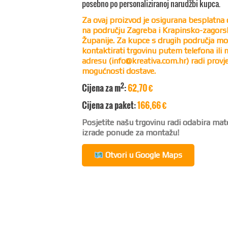
posebno po personaliziranoj narudžbi kupca.
Za ovaj proizvod je osigurana besplatna
na području Zagreba i Krapinsko-zagors
Županije. Za kupce s drugih područja m
kontaktirati trgovinu putem telefona ili 
adresu (
info@kreativa.com.hr
) radi provj
mogućnosti dostave.
2
Cijena za m
:
62,70 €
Cijena za paket:
166,66 €
Posjetite našu trgovinu radi odabira mater
izrade ponude za montažu!
Otvori u Google Maps