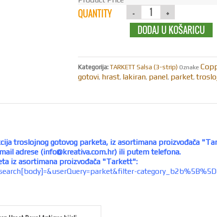
QUANTITY
DODAJ U KOŠARICU
Cop
Kategorija:
TARKETT Salsa (3-strip)
Oznake
gotovi
hrast
lakiran
panel
parket
troslo
,
,
,
,
,
kcija troslojnog gotovog parketa, iz asortimana proizvođača "Tar
mail adrese (
info@kreativa.com.hr
) ili putem telefona.
eta iz asortimana proizvođača "Tarkett":
a?search[body]=&userQuery=parket&filter-category_b2b%5B%5D