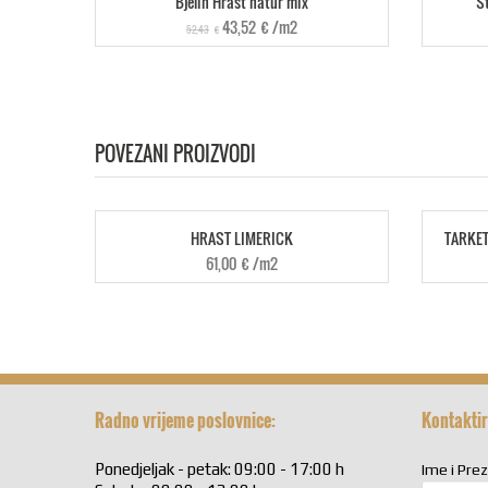
Bjelin Hrast natur mix
St
43,52
€
/m2
52,43
€
POVEZANI PROIZVODI
HRAST LIMERICK
TARKET
61,00
€
/m2
Radno vrijeme poslovnice:
Kontaktir
Ponedjeljak - petak: 09:00 - 17:00 h
Ime i Pre