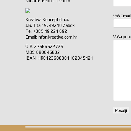
Subota: 09:00 - 13:00 h
Vaš Email
Kreativa Koncept d.o.o.
J.B. Tita 19, 49210 Zabok
Tel. +385 49 221 692
Vaša por
Email:
info@kreativa.com.hr
OIB: 27566522725
MBS: 080845802
IBAN: HR8123600001102345421