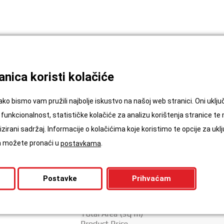
nica koristi kolačiće
ako bismo vam pružili najbolje iskustvo na našoj web stranici. Oni ukl
funkcionalnost, statističke kolačiće za analizu korištenja stranice te
zirani sadržaj. Informacije o kolačićima koje koristimo te opcije za uklj
U PAKETU/M2
ća možete pronaći u
.
postavkama
(M)
BR. PAKETA
Postavke
Prihvaćam
(M)
Total Area (sq m)
Product Price