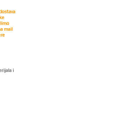
 dostava
ke
olimo
na mail
ere
ijala i