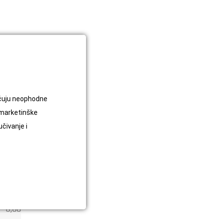
jučuju neophodne
 marketinške
učivanje i
2,658
0,00