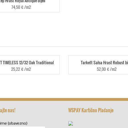
ep Hrast Royal Antique bijeli
74,50
€
/m2
T TIMELESS 12/32 Oak Traditional
Tarkett Salsa Hrast Robust bi
25,22
€
/m2
52,00
€
/m2
ajte nas!
WSPAY Kartično Plaćanje
zime (obavezno)