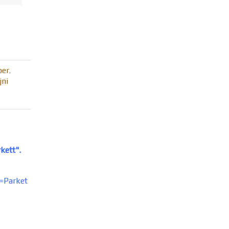
per
,
jni
kett".
=Parket