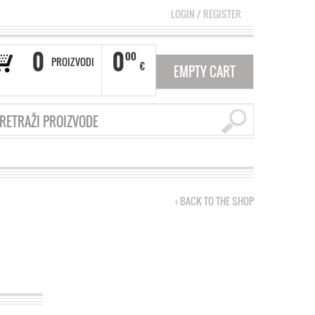
LOGIN
/
REGISTER
0
0
00
PROIZVODI
€
EMPTY CART
‹ BACK TO THE SHOP