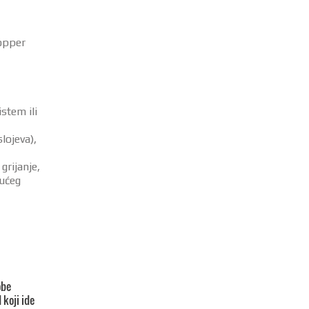
opper
istem ili
slojeva),
rijanje,
jućeg
obe
 koji ide