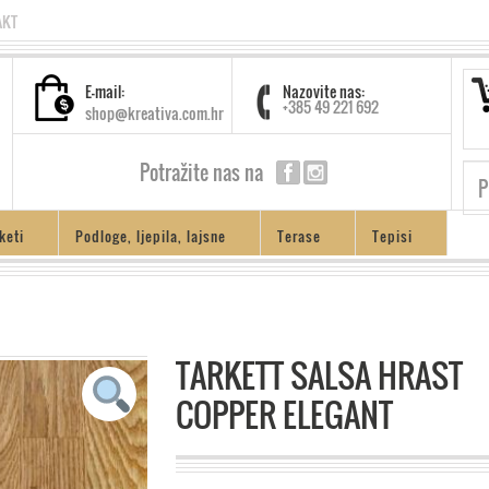
AKT
E-mail:
Nazovite nas:
+385 49 221 692
shop@kreativa.com.hr
Potražite nas na
keti
Podloge, ljepila, lajsne
Terase
Tepisi
TARKETT SALSA HRAST
COPPER ELEGANT