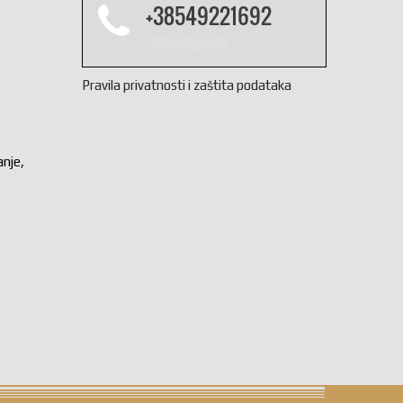
+38549221692
+38549221692
Pravila privatnosti i zaštita podataka
anje,