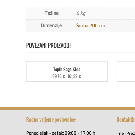
Težina
8 kg
Dimenzije
Širina 200 cm
POVEZANI PROIZVODI
Tepih Saga Kids
89,76
€
–
161,92
€
Radno vrijeme poslovnice:
Kontaktir
Ponedjeljak - petak: 09:00 - 17:00 h
Ime i Pre