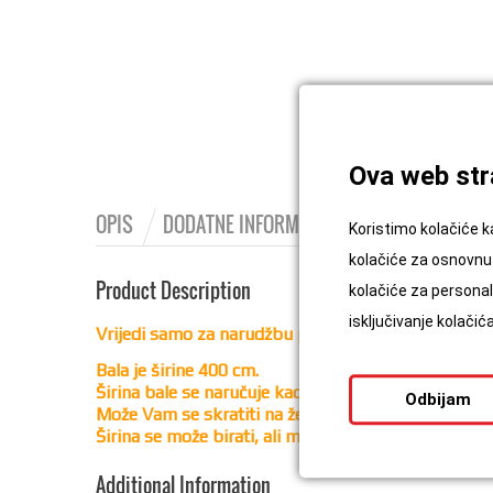
Ova web stra
OPIS
DODATNE INFORMACIJE
Koristimo kolačiće k
kolačiće za osnovnu 
Product Description
kolačiće za personali
isključivanje kolači
Vrijedi samo za narudžbu preko web trgovine:
Bala je širine 400 cm.
Širina bale se naručuje kao dužina, sa fiksnom mj
Odbijam
Može Vam se skratiti na željenu dimenziju, samo 
Širina se može birati, ali maksimalno do 200 cm.
Additional Information