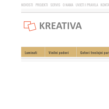
NOVOSTI
PROJEKTI
SERVIS
O NAMA
UVJETI I PRAVILA
KONT
Laminati
Vinilni podovi
Gotovi troslojni par