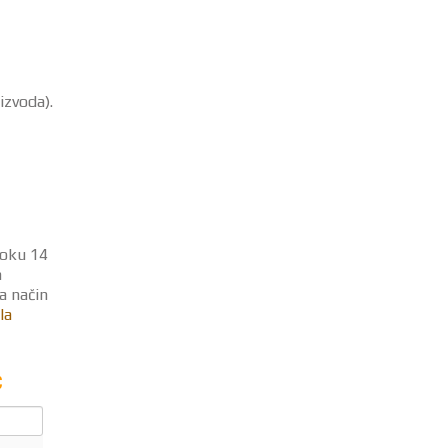
izvoda).
roku 14
n
a način
la
€