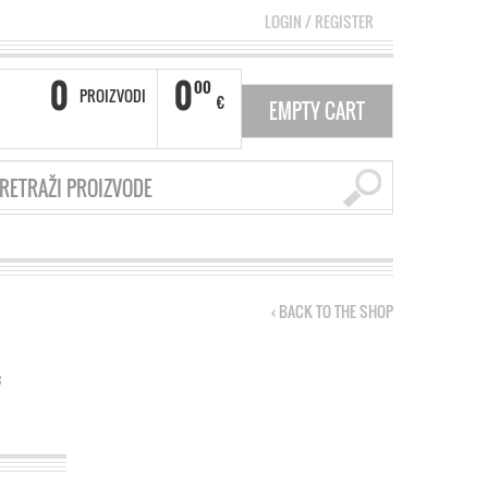
LOGIN
/
REGISTER
0
0
00
PROIZVODI
€
EMPTY CART
‹ BACK TO THE SHOP
=