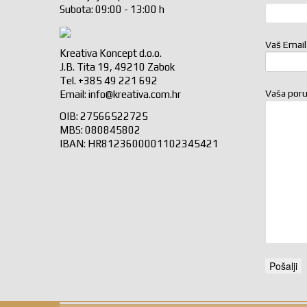
Subota: 09:00 - 13:00 h
Vaš Email
Kreativa Koncept d.o.o.
J.B. Tita 19, 49210 Zabok
Tel. +385 49 221 692
Vaša por
Email:
info@kreativa.com.hr
OIB: 27566522725
MBS: 080845802
IBAN: HR8123600001102345421