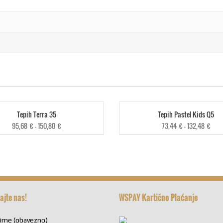
Tepih Terra 35
Tepih Pastel Kids Q5
95,68
€
–
150,80
€
73,44
€
–
132,48
€
ajte nas!
WSPAY Kartično Plaćanje
zime (obavezno)