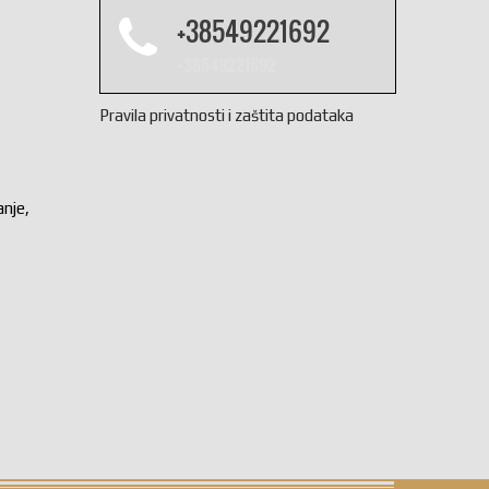
+38549221692
+38549221692
Pravila privatnosti i zaštita podataka
anje,