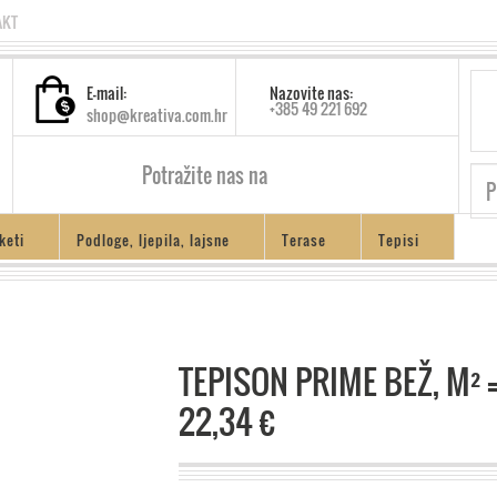
AKT
E-mail:
Nazovite nas:
+385 49 221 692
shop@kreativa.com.hr
Potražite nas na
keti
Podloge, ljepila, lajsne
Terase
Tepisi
TEPISON PRIME BEŽ, M² 
22,34 €