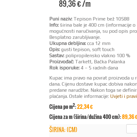
89,36
€
/m
Puni naziv:
Tepison Prime bež 10588
Info:
širina bale je 400 cm (informacije o
mogućnosti naručivanja, su pod opis pro
Besplatno zarubljivanje.
Ukupna debljina:
cca 12 mm
Opis:
gusti tepison, soft touch
Sastav:
polipropilensko vlakno 100 %
Proizvođač:
Tarkett, Bačka Palanka
Rok isporuke:
4 – 5 radnih dana
Kupac ima pravo na povrat proizvoda u 
dana. Cijenu dostave kupac dobiva nako
predane narudžbe. Nakon toga se definir
plaćanja. Ostale informacije:
Uvjeti i pravi
2
Cijena po m
:
22,34 €
Cijena za m (širina/dužina 400 cm):
89,36 
ŠIRINA: (CM)