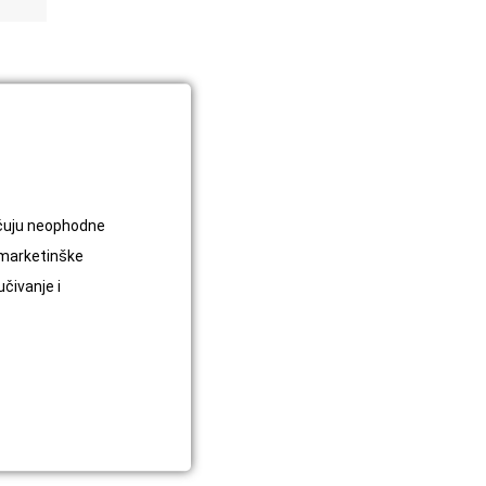
a
krem
,
,
jučuju neophodne
 marketinške
učivanje i