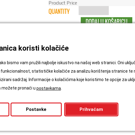
Product Price
TEPISON
QUANTITY
DODAJ U KOŠARICU
PRIME BEŽ,
M² = 22,34 €
KOLIČINA
bež
kreativ
Kategorije:
Tepisi
,
Tepisoni
Oznake
,
nica koristi kolačiće
Prime
Tepih
Tepison
,
,
ako bismo vam pružili najbolje iskustvo na našoj web stranici. Oni ukl
funkcionalnost, statističke kolačiće za analizu korištenja stranice te
zirani sadržaj. Informacije o kolačićima koje koristimo te opcije za uklj
ća možete pronaći u
.
postavkama
erom od 400 cm i tako se obračunava.
Postavke
Prihvaćam
navedite pod napomenu.