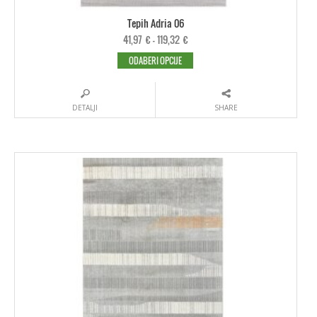
Tepih Adria 06
41,97
€
–
119,32
€
ODABERI OPCIJE
DETALJI
SHARE