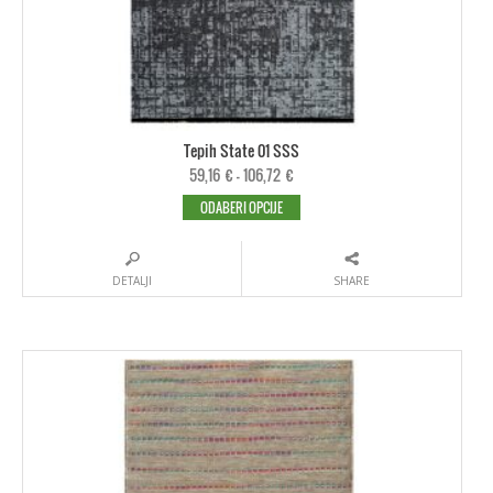
Tepih State 01 SSS
59,16
€
–
106,72
€
ODABERI OPCIJE
DETALJI
SHARE