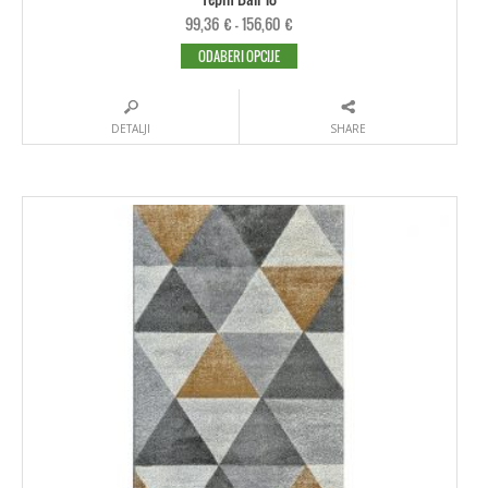
99,36
€
–
156,60
€
ODABERI OPCIJE
DETALJI
SHARE