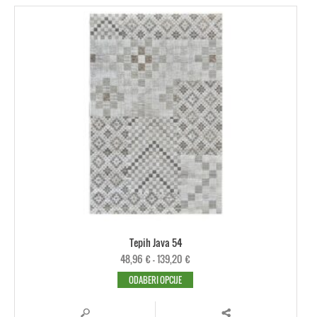
Tepih Java 54
48,96
€
–
139,20
€
ODABERI OPCIJE