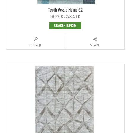
Tepih Vegas Home 62
97,92
€
–
278,40
€
ODABERI OPCIJE
DETALJI
SHARE