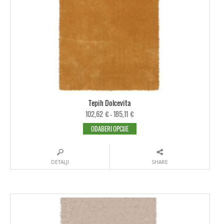
Tepih Dolcevita
102,62
€
–
185,11
€
ODABERI OPCIJE
DETALJI
SHARE