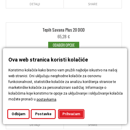
DETALJI
SHARE
Tepih Savana Plus 20 DOD
65,28
€
ODABERI OPCIJE
Ova web stranica koristi kolačiće
DETALJI
SHARE
Koristimo kolačiće kako bismo vam pružili najbolje iskustvo na našoj
web stranici. Oni uključuju neophodne kolačiće za osnovnu
funkcionalnost, statističke kolačiće za analizu korištenja stranice te
marketinške kolačiće za personalizirani sadržaj. Informacije o
Tepih Boho 76
kolačićima koje koristimo te opcije za uključivanje i isključivanje kolačića
104,04
€
možete pronaći u
.
postavkama
ODABERI OPCIJE
Odbijam
Postavke
Prihvaćam
DETALJI
SHARE