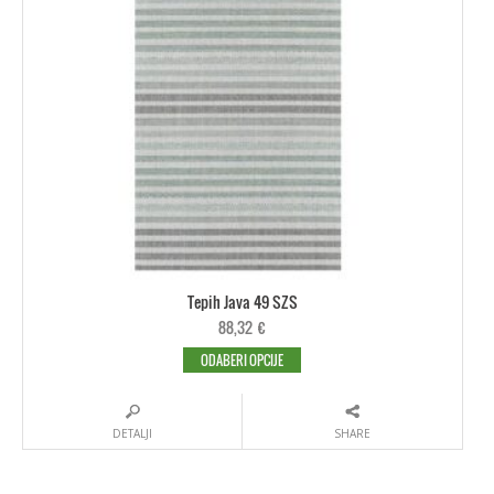
Tepih Java 49 SZS
88,32
€
ODABERI OPCIJE
DETALJI
SHARE