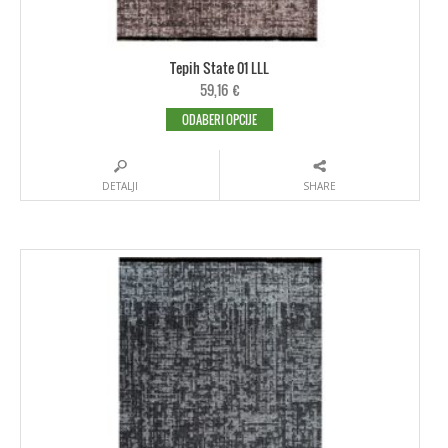
Tepih State 01 LLL
59,16
€
ODABERI OPCIJE
DETALJI
SHARE