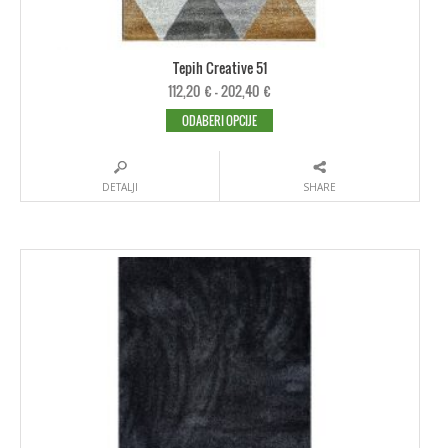
Tepih Creative 51
112,20
€
–
202,40
€
ODABERI OPCIJE
DETALJI
SHARE