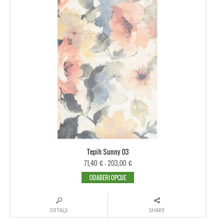
Tepih Sunny 03
71,40
€
–
203,00
€
ODABERI OPCIJE
DETALJI
SHARE