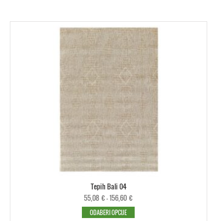
Tepih Bali 04
55,08
€
–
156,60
€
ODABERI OPCIJE