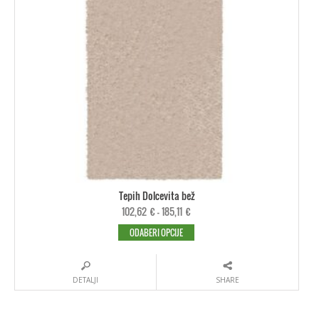
Tepih Dolcevita bež
102,62
€
–
185,11
€
ODABERI OPCIJE
DETALJI
SHARE