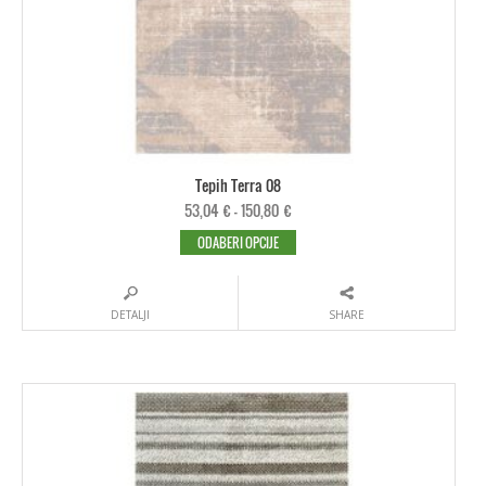
Tepih Terra 08
53,04
€
–
150,80
€
ODABERI OPCIJE
DETALJI
SHARE