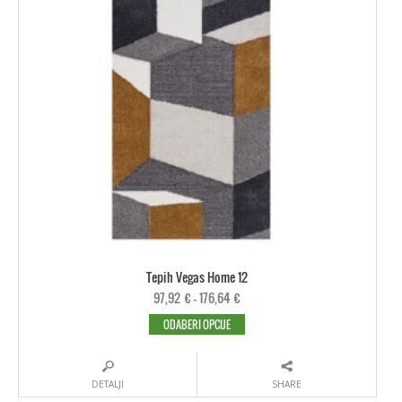
Tepih Vegas Home 12
97,92
€
–
176,64
€
ODABERI OPCIJE
DETALJI
SHARE