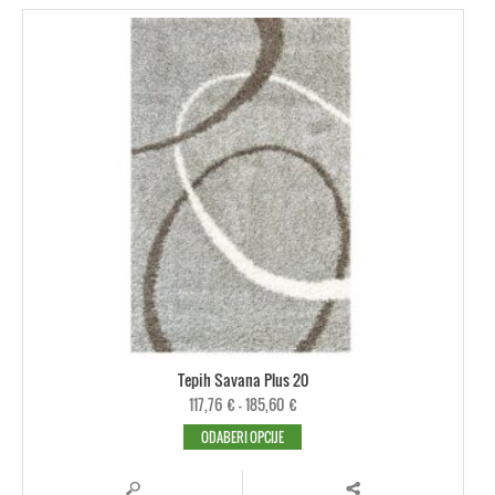
Tepih Savana Plus 20
117,76
€
–
185,60
€
ODABERI OPCIJE