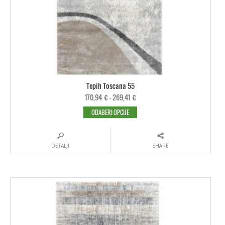
Tepih Toscana 55
170,94
€
–
269,41
€
ODABERI OPCIJE
DETALJI
SHARE