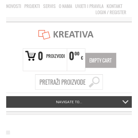
NOVOSTI
PROJEKTI
SERVIS
O NAMA
UVJETI I PRAVILA
KONTAKT
LOGIN
/
REGISTER
0
0
00
PROIZVODI
€
EMPTY CART
NAVIGATE TO...