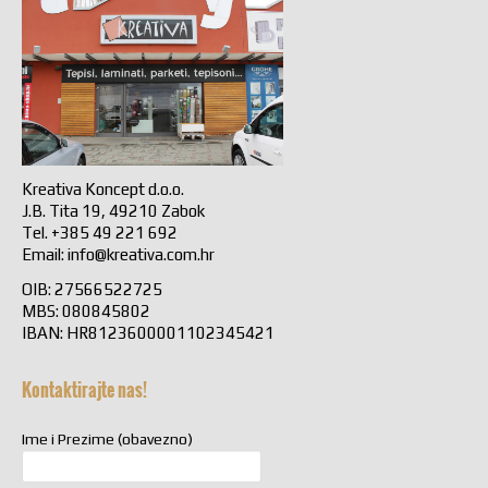
Kreativa Koncept d.o.o.
J.B. Tita 19, 49210 Zabok
Tel. +385 49 221 692
Email:
info@kreativa.com.hr
OIB: 27566522725
MBS: 080845802
IBAN: HR8123600001102345421
Kontaktirajte nas!
Ime i Prezime (obavezno)