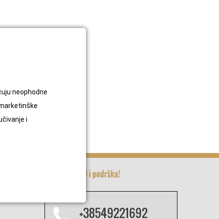
jučuju neophodne
 marketinške
učivanje i
Kreativa INFO i podrška!
+38549221692