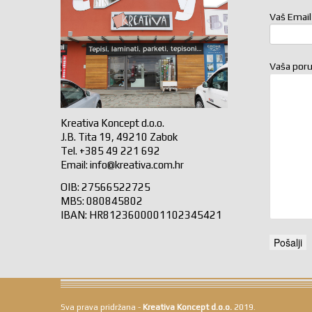
Vaš Email
Vaša por
Kreativa Koncept d.o.o.
J.B. Tita 19, 49210 Zabok
Tel. +385 49 221 692
Email:
info@kreativa.com.hr
OIB: 27566522725
MBS: 080845802
IBAN: HR8123600001102345421
Sva prava pridržana -
Kreativa Koncept d.o.o.
2019.