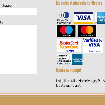
Mogućnost plaćanja karticama
 (obavezno)
uka
Upute za kupnju!
Uvjeti i pravila, Naručivanje, Plać
Dostava, Povrat