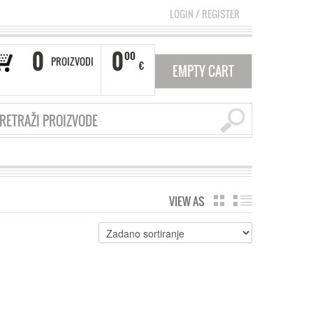
LOGIN
/
REGISTER
0
0
00
PROIZVODI
€
EMPTY CART
VIEW AS
GRID
LIST