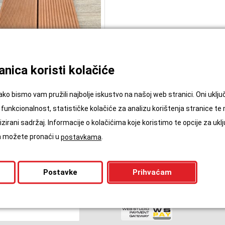
nica koristi kolačiće
WPC deck Cognac
ako bismo vam pružili najbolje iskustvo na našoj web stranici. Oni ukl
65,00
€
/m2
funkcionalnost, statističke kolačiće za analizu korištenja stranice te
zirani sadržaj. Informacije o kolačićima koje koristimo te opcije za uklj
ća možete pronaći u
.
postavkama
Postavke
Prihvaćam
ajte nas!
WSPAY Kartično Plaćanje
zime (obavezno)