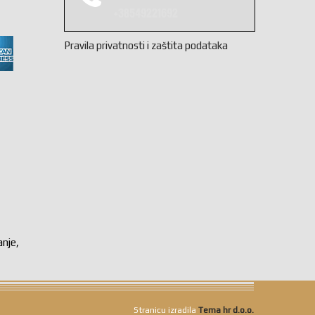
+38549221692
Pravila privatnosti i zaštita podataka
anje,
Stranicu izradila
Tema hr d.o.o.