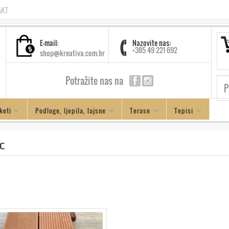
AKT
E-mail:
Nazovite nas:
+385 49 221 692
shop@kreativa.com.hr
Potražite nas na
keti
Podloge, ljepila, lajsne
Terase
Tepisi
C