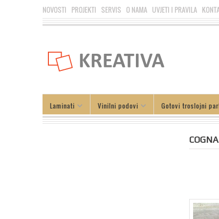
NOVOSTI
PROJEKTI
SERVIS
O NAMA
UVJETI I PRAVILA
KONT
Laminati
Vinilni podovi
Gotovi troslojni par
COGNA