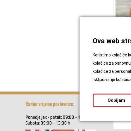
Ova web stra
Koristimo kolačiće k
kolačiće za osnovnu 
kolačiće za personali
isključivanje kolači
Odbijam
Radno vrijeme poslovnice:
Kontaktir
Ponedjeljak - petak: 09:00 - 17:00 h
Ime i Pre
Subota: 09:00 - 13:00 h