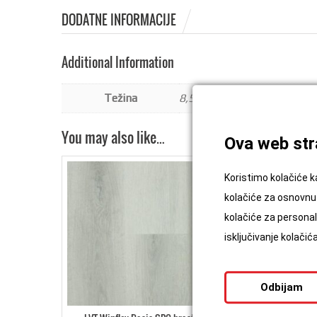
DODATNE INFORMACIJE
Additional Information
Težina
8,5 kg
You may also like…
Ova web stra
Koristimo kolačiće k
kolačiće za osnovnu 
kolačiće za personali
isključivanje kolači
Odbijam