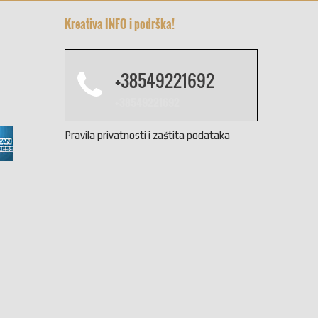
Kreativa INFO i podrška!
+38549221692
+38549221692
Pravila privatnosti i zaštita podataka