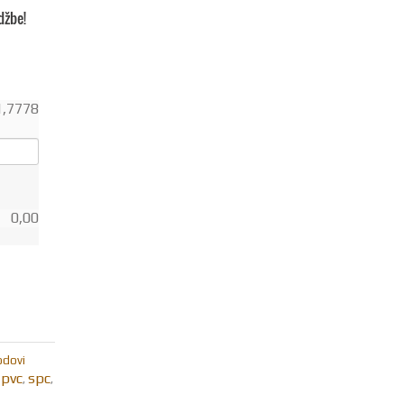
džbe!
1,7778
0,00
podovi
pvc
spc
,
,
,