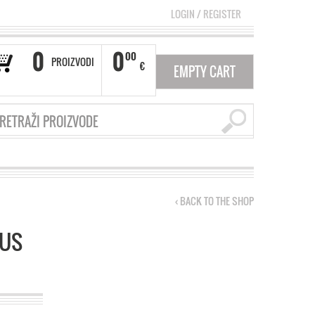
LOGIN
/
REGISTER
0
0
00
PROIZVODI
€
EMPTY CART
‹ BACK TO THE SHOP
LUS