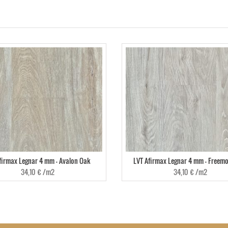
firmax Legnar 4 mm - Avalon Oak
LVT Afirmax Legnar 4 mm - Freem
34,10
€
/m2
34,10
€
/m2