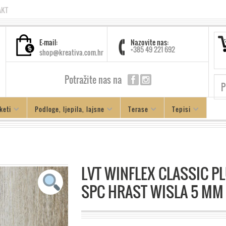
AKT
E-mail:
Nazovite nas:
+385 49 221 692
shop@kreativa.com.hr
Potražite nas na
keti
Podloge, ljepila, lajsne
Terase
Tepisi
LVT WINFLEX CLASSIC P
SPC HRAST WISLA 5 MM