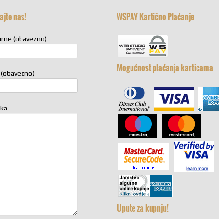
ajte nas!
WSPAY Kartično Plaćanje
zime (obavezno)
Mogućnost plaćanja karticama
 (obavezno)
uka
Upute za kupnju!