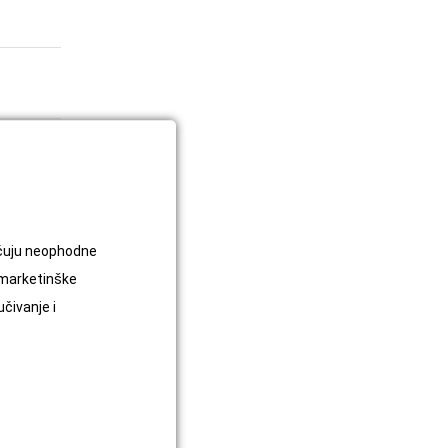
jučuju neophodne
 marketinške
učivanje i