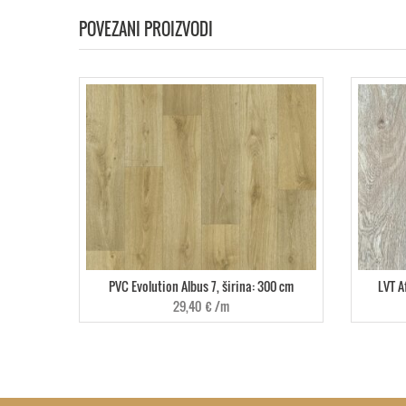
POVEZANI PROIZVODI
PVC Evolution Albus 7, širina: 300 cm
LVT A
29,40
€
/m