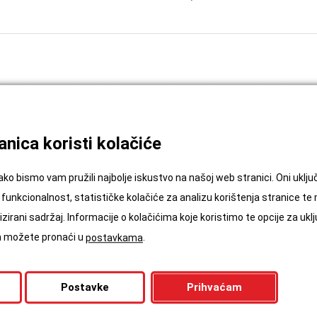
nica koristi kolačiće
ako bismo vam pružili najbolje iskustvo na našoj web stranici. Oni ukl
funkcionalnost, statističke kolačiće za analizu korištenja stranice te
zirani sadržaj. Informacije o kolačićima koje koristimo te opcije za uklj
ća možete pronaći u
.
postavkama
Postavke
Prihvaćam