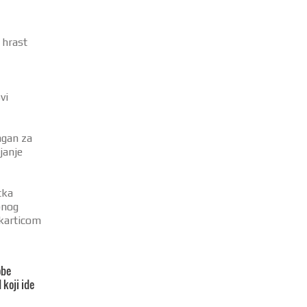
 hrast
vi
agan za
janje
tka
pnog
 karticom
obe
 koji ide