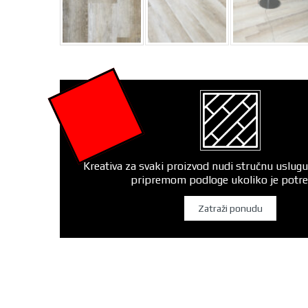
Kreativa za svaki proizvod nudi stručnu uslugu
pripremom podloge ukoliko je potr
Zatraži ponudu