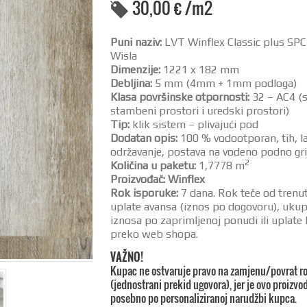
30,00
€
/m2
Puni naziv:
LVT Winflex Classic plus SPC
Wisla
Dimenzije:
1221 x 182 mm
Debljina:
5 mm (4mm + 1mm podloga)
Klasa površinske otpornosti:
32 – AC4 (s
stambeni prostori i uredski prostori)
Tip:
klik sistem – plivajući pod
Dodatan opis:
100 % vodootporan, tih, l
održavanje, postava na vodeno podno gri
2
Količina u paketu:
1,7778 m
Proizvođač: Winflex
R
ok isporuke:
7 dana. Rok teče od trenu
uplate avansa (iznos po dogovoru), uku
iznosa po zaprimljenoj ponudi ili uplate
preko web shopa.
VAŽNO!
Kupac ne ostvaruje pravo na zamjenu/povrat r
(jednostrani prekid ugovora), jer je ovo proizvod
posebno po personaliziranoj narudžbi kupca.