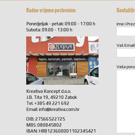
Radno vrijeme poslovnice:
Kontaktir
Ponedjeljak - petak: 09:00 - 17:00 h
Ime i Pre
Subota: 09:00 - 13:00 h
Vaš Email
Vaša por
Kreativa Koncept d.o.o.
J.B. Tita 19, 49210 Zabok
Tel. +385 49 221 692
Email:
info@kreativa.com.hr
OIB: 27566522725
MBS: 080845802
IBAN: HR8123600001102345421