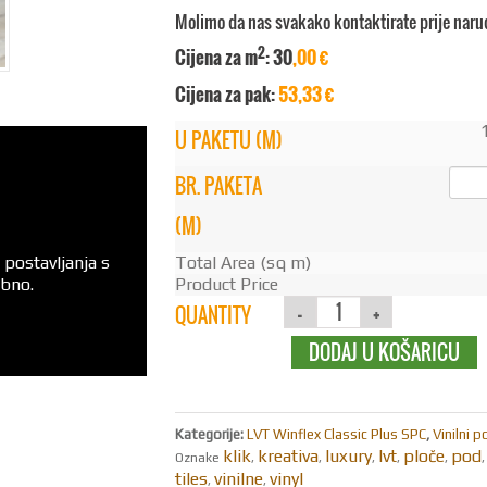
Molimo da nas svakako kontaktirate prije naru
2
Cijena za m
: 30
,00 €
Cijena za pak:
53,33 €
U PAKETU (M)
BR. PAKETA
(M)
Total Area (sq m)
 postavljanja s
Product Price
ebno.
QUANTITY
DODAJ U KOŠARICU
Kategorije:
LVT Winflex Classic Plus SPC
,
Vinilni 
klik
kreativa
luxury
lvt
ploče
pod
Oznake
,
,
,
,
,
tiles
vinilne
vinyl
,
,