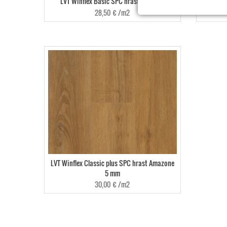
LVT Winflex Basic SPC hrast Valencia
LVT Af
28,50
€
/m2
LVT Winflex Classic plus SPC hrast Amazone
5 mm
30,00
€
/m2