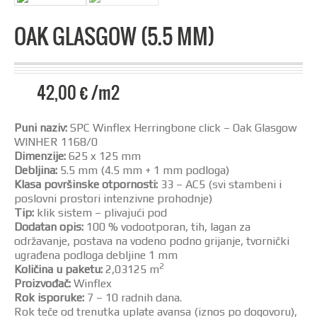
OAK GLASGOW (5.5 MM)
42,00
€
/m2
Puni naziv:
SPC Winflex Herringbone click – Oak Glasgow
WINHER 1168/0
Dimenzije:
625 x 125 mm
Debljina:
5.5 mm (4.5 mm + 1 mm podloga)
Klasa površinske otpornosti:
33 – AC5 (svi stambeni i
poslovni prostori intenzivne prohodnje)
Tip:
klik sistem – plivajući pod
Dodatan opis:
100 % vodootporan, tih, lagan za
održavanje, postava na vodeno podno grijanje, tvornički
ugrađena podloga debljine 1 mm
2
Količina u paketu:
2,03125 m
Proizvođač:
Winflex
R
ok isporuke:
7 – 10 radnih dana.
Rok teče od trenutka uplate avansa (iznos po dogovoru),