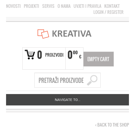
NOVOSTI
PROJEKTI
SERVIS
O NAMA
UVJETI I PRAVILA
KONTAKT
LOGIN
/
REGISTER
0
0
00
PROIZVODI
€
EMPTY CART
NAVIGATE TO...
‹ BACK TO THE SHOP