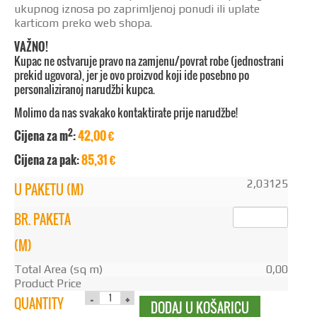
ukupnog iznosa po zaprimljenoj ponudi ili uplate
karticom preko web shopa.
VAŽNO!
Kupac ne ostvaruje pravo na zamjenu/povrat robe (jednostrani
prekid ugovora), jer je ovo proizvod koji ide posebno po
personaliziranoj narudžbi kupca.
Molimo da nas svakako kontaktirate prije narudžbe!
2
Cijena za m
:
42
,00 €
Cijena za pak:
85,31 €
2,03125
U PAKETU (M)
BR. PAKETA
(M)
Total Area (sq m)
0,00
Product Price
QUANTITY
DODAJ U KOŠARICU