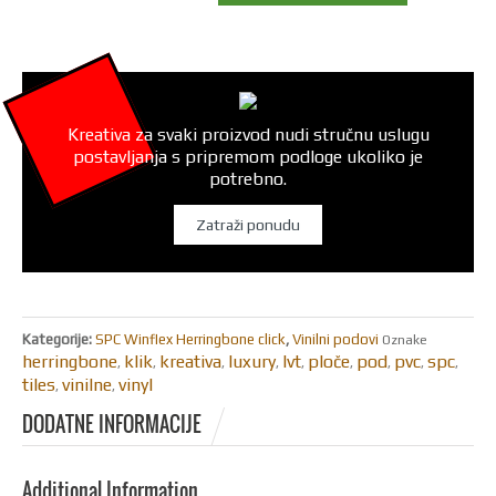
Kreativa za svaki proizvod nudi stručnu uslugu
postavljanja s pripremom podloge ukoliko je
potrebno.
Zatraži ponudu
Kategorije:
SPC Winflex Herringbone click
,
Vinilni podovi
Oznake
herringbone
klik
kreativa
luxury
lvt
ploče
pod
pvc
spc
,
,
,
,
,
,
,
,
,
tiles
vinilne
vinyl
,
,
DODATNE INFORMACIJE
Additional Information