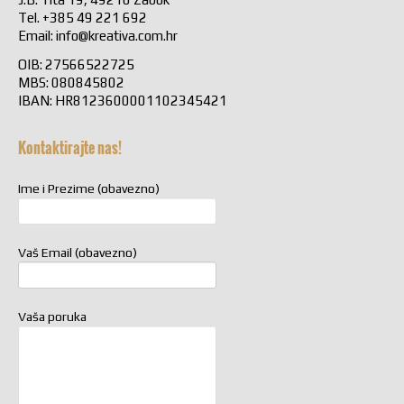
Tel. +385 49 221 692
Email:
info@kreativa.com.hr
OIB: 27566522725
MBS: 080845802
IBAN: HR8123600001102345421
Kontaktirajte nas!
Ime i Prezime (obavezno)
Vaš Email (obavezno)
Vaša poruka