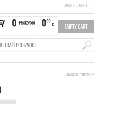
LOGIN
/
REGISTER
0
0
00
PROIZVODI
€
EMPTY CART
‹ BACK TO THE SHOP
)