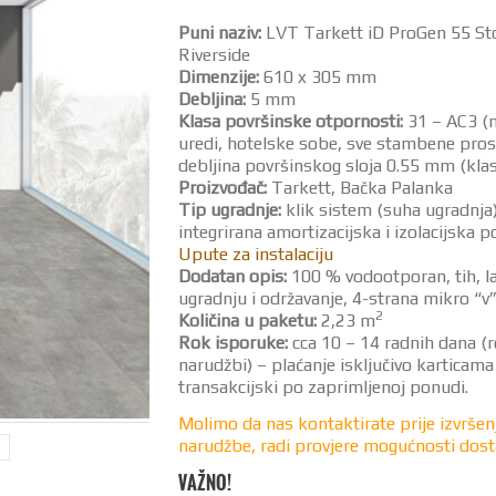
Puni naziv:
LVT Tarkett iD ProGen 55 St
Riverside
Dimenzije:
610 x 305 mm
Debljina:
5 mm
Klasa površinske otpornosti:
31 – AC3 (
uredi, hotelske sobe, sve stambene prost
debljina površinskog sloja 0.55 mm (kla
Proizvođač:
Tarkett, Bačka Palanka
Tip ugradnje:
klik sistem (suha ugradnja
integrirana amortizacijska i izolacijska p
Upute za instalaciju
Dodatan opis:
100 % vodootporan, tih, l
ugradnju i održavanje, 4-strana mikro “v
2
Količina u paketu:
2,23 m
Rok isporuke:
cca 10 – 14 radnih dana (
narudžbi) – plaćanje isključivo karticama 
transakcijski po zaprimljenoj ponudi.
Molimo da nas kontaktirate prije izvršen
narudžbe, radi provjere mogućnosti dost
VAŽNO!