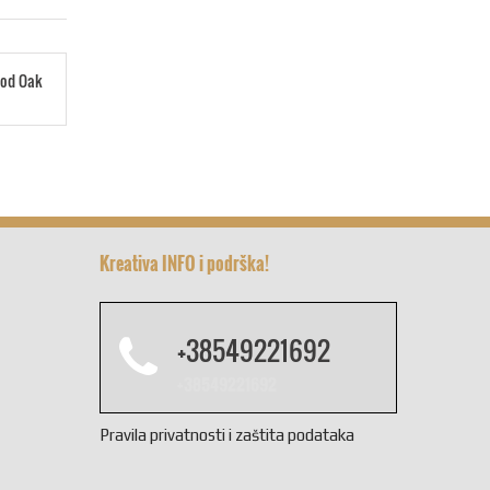
ood Oak
Kreativa INFO i podrška!
+38549221692
+38549221692
Pravila privatnosti i zaštita podataka