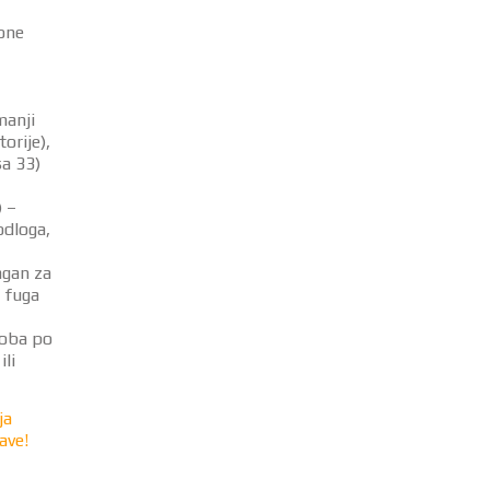
one
manji
orije),
sa 33)
) –
odloga,
agan za
” fuga
roba po
ili
ja
ave!