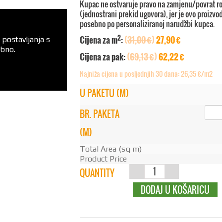
Kupac ne ostvaruje pravo na zamjenu/povrat r
(jednostrani prekid ugovora), jer je ovo proizvod
posebno po personaliziranoj narudžbi kupca.
2
Cijena za m
:
(
31,00 €
)
27,90 €
 postavljanja s
ebno.
Cijena za pak:
(
69,13 €
)
62,22 €
Najniža cijena u posljednjih 30 dana: 26,35 €/m2
U PAKETU (M)
BR. PAKETA
(M)
Total Area (sq m)
Product Price
STONE
QUANTITY
DODAJ U KOŠARICU
RIVERSIDE (5
MM)