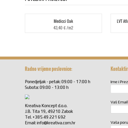
Medicci Oak
LVT Af
43,40
€
/m2
Radno vrijeme poslovnice:
Kontaktir
Ponedjeljak - petak: 09:00 - 17:00 h
Ime i Pre
Subota: 09:00 - 13:00 h
Vaš Email
Kreativa Koncept d.o.o.
J.B. Tita 19, 49210 Zabok
Tel. +385 49 221 692
Vaša por
Email:
info@kreativa.com.hr