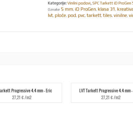
KOLIČINA
Kategorije:
Vinilni podovi
,
SPC Tarkett iD ProGen 5
5 mm
iD ProGen
klasa 31
kreativ
Oznake
,
,
,
lvt
ploče
pod
pvc
tarkett
tiles
vinilne
vi
,
,
,
,
,
,
,
arkett Progressive 4.4 mm - Eric
LVT Tarkett Progressive 4.4 mm -
27,21
€
/m2
27,21
€
/m2