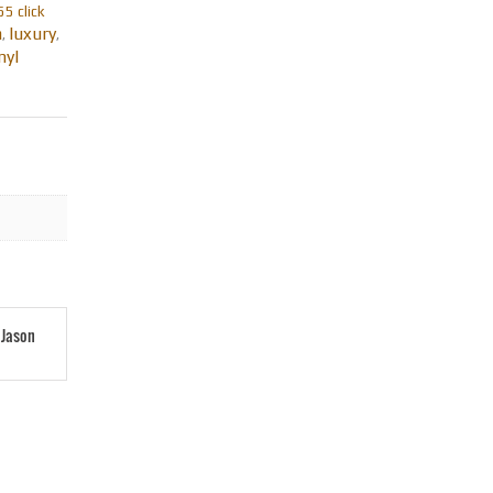
5 click
a
luxury
,
,
nyl
 Jason