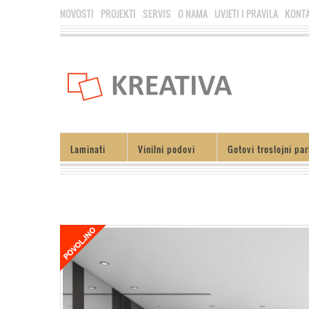
NOVOSTI
PROJEKTI
SERVIS
O NAMA
UVJETI I PRAVILA
KONT
Laminati
Vinilni podovi
Gotovi troslojni par