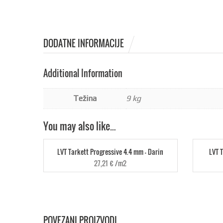
DODATNE INFORMACIJE
Additional Information
Težina
9 kg
You may also like…
LVT Tarkett Progressive 4.4 mm - Darin
LVT T
27,21
€
/m2
POVEZANI PROIZVODI