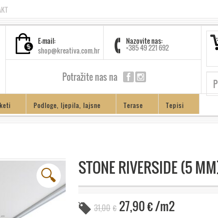
AKT
E-mail:
Nazovite nas:
+385 49 221 692
shop@kreativa.com.hr
Potražite nas na
keti
Podloge, ljepila, lajsne
Terase
Tepisi
STONE RIVERSIDE (5 MM
🔍
27,90
€
/m2
31,00
€