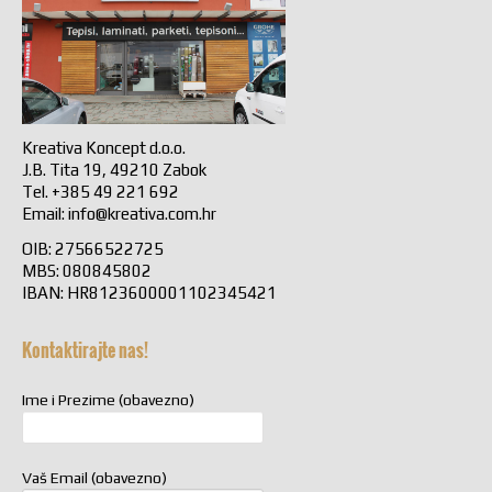
Kreativa Koncept d.o.o.
J.B. Tita 19, 49210 Zabok
Tel. +385 49 221 692
Email:
info@kreativa.com.hr
OIB: 27566522725
MBS: 080845802
IBAN: HR8123600001102345421
Kontaktirajte nas!
Ime i Prezime (obavezno)
Vaš Email (obavezno)