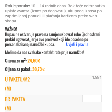
Rok isporuke:
10 – 14 radnih dana. Rok teče od trenutka
uplate avansa (iznos po dogovoru), ukupnog iznosa po
zaprimljenoj ponudi ili plaćanja karticom preko web
shopa.
VAŽNO!
Kupac ne ostvaruje pravo na zamjenu/povrat robe (jednostrani
prekid ugovora), jer je ovo proizvod koji ide posebno po
personaliziranoj narudžbi kupca.
Uvjeti i pravila
Molimo da nas svakako kontaktirate prije narudžbe!
2
Cijena za m
:
24,50 €
Cijena za paket:
38,73 €
1.581
U PAKETU/M2
(M)
BR. PAKETA
(M)