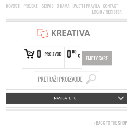
NOVOSTI
PROJEKTI
SERVIS
O NAMA
UVJETI I PRAVILA
KONTAKT
LOGIN
/
REGISTER
0
0
00
PROIZVODI
€
EMPTY CART
NAVIGATE TO...
‹ BACK TO THE SHOP