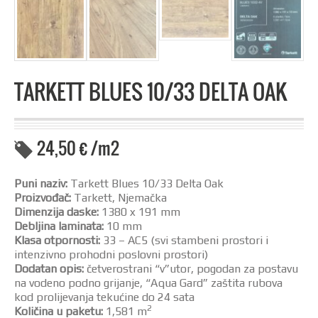
TARKETT BLUES 10/33 DELTA OAK
24,50
€
/m2
Puni naziv:
Tarkett Blues 10/33 Delta Oak
Proizvođač:
Tarkett, Njemačka
Dimenzija daske:
1380 x 191 mm
Debljina laminata:
10 mm
Klasa otpornosti:
33 – AC5 (svi stambeni prostori i
intenzivno prohodni poslovni prostori)
Dodatan opis:
četverostrani “v”utor, pogodan za postavu
na vodeno podno grijanje, “Aqua Gard” zaštita rubova
kod prolijevanja tekućine do 24 sata
2
Količina u paketu:
1,581 m