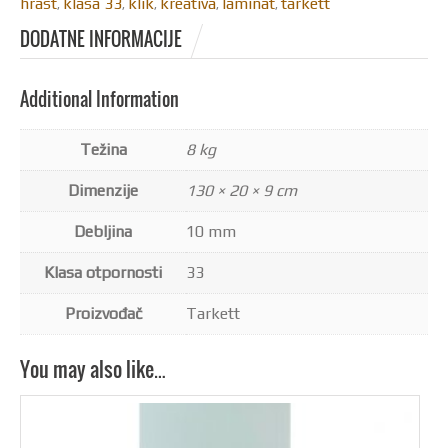
hrast
klasa 33
klik
kreativa
laminat
tarkett
,
,
,
,
,
DODATNE INFORMACIJE
Additional Information
Težina
8 kg
Dimenzije
130 × 20 × 9 cm
Debljina
10 mm
Klasa otpornosti
33
Proizvođač
Tarkett
You may also like…