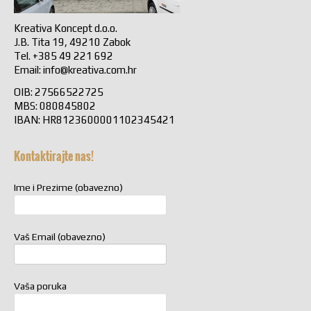
Kreativa Koncept d.o.o.
J.B. Tita 19, 49210 Zabok
Tel. +385 49 221 692
Email:
info@kreativa.com.hr
OIB: 27566522725
MBS: 080845802
IBAN: HR8123600001102345421
Kontaktirajte nas!
Ime i Prezime (obavezno)
Vaš Email (obavezno)
Vaša poruka