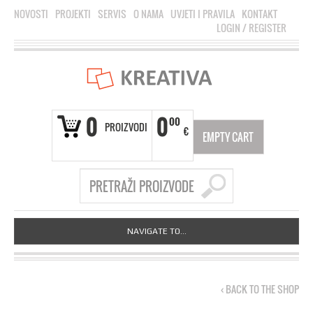
NOVOSTI
PROJEKTI
SERVIS
O NAMA
UVJETI I PRAVILA
KONTAKT
LOGIN
/
REGISTER
0
0
00
PROIZVODI
€
EMPTY CART
NAVIGATE TO...
‹ BACK TO THE SHOP