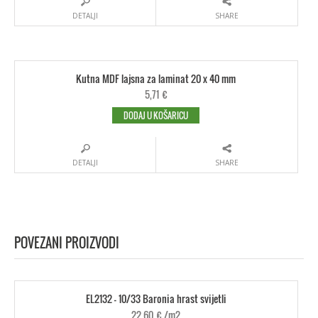
DETALJI
SHARE
Kutna MDF lajsna za laminat 20 x 40 mm
5,71
€
DODAJ U KOŠARICU
DETALJI
SHARE
POVEZANI PROIZVODI
EL2132 - 10/33 Baronia hrast svijetli
22,60
€
/m2