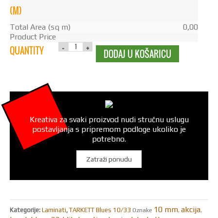
(M)
Total Area (sq m)
0,00
Product Price
QUANTITY
DODAJ U KOŠARICU
Kreativa za svaki proizvod nudi stručnu uslugu
postavljanja s pripremom podloge ukoliko je
potrebno.
Zatraži ponudu
10 mm
akcija
Kategorije:
Laminati
,
TARKETT Blues 10/33
Oznake
,
,