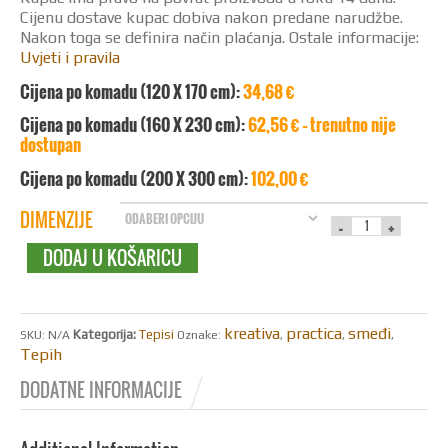
Cijenu dostave kupac dobiva nakon predane narudžbe.
Nakon toga se definira način plaćanja. Ostale informacije:
Uvjeti i pravila
Cijena po komadu (120 X 170 cm):
34,68 €
Cijena po komadu (160 X 230 cm):
62,56 € – trenutno nije
dostupan
Cijena po komadu (200 X 300 cm):
102,00 €
DIMENZIJE
DODAJ U KOŠARICU
kreativa
practica
smeđi
Kategorija:
Tepisi
SKU:
N/A
Oznake:
,
,
,
Tepih
DODATNE INFORMACIJE