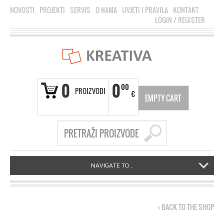
NOVOSTI
PROJEKTI
SERVIS
O NAMA
UVJETI I PRAVILA
KONTAKT
LOGIN
/
REGISTER
0
0
00
PROIZVODI
€
EMPTY CART
NAVIGATE TO...
‹ BACK TO THE SHOP