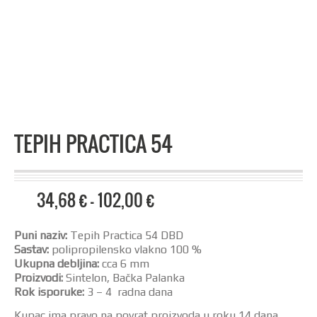
TEPIH PRACTICA 54
34,68
€
–
102,00
€
Puni naziv:
Tepih Practica 54 DBD
Sastav:
polipropilensko vlakno 100 %
Ukupna debljina:
cca 6 mm
Proizvodi:
Sintelon, Bačka Palanka
Rok isporuke:
3 – 4 radna dana
Kupac ima pravo na povrat proizvoda u roku 14 dana.